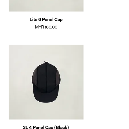
Lite 6 Panel Cap
價格
MYR 180.00
3L 4 Panel Cap (Black)