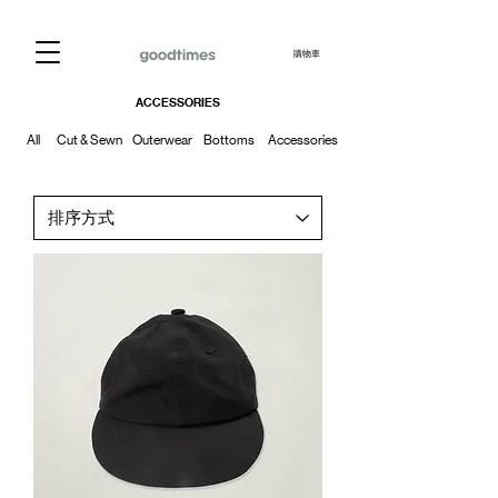
購物車
ACCESSORIES
All
Cut & Sewn
Outerwear
Bottoms
Accessories