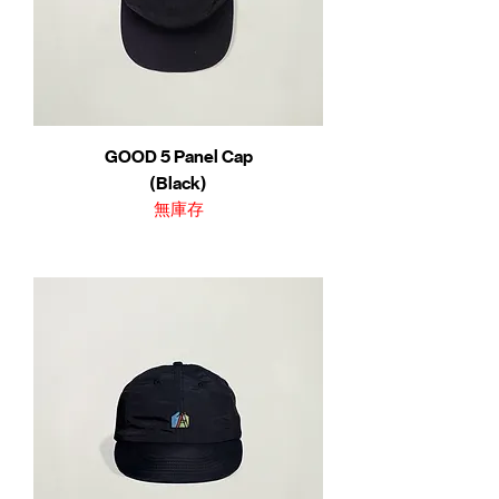
GOOD 5 Panel Cap
(Black)
無庫存