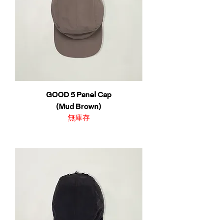
GOOD 5 Panel Cap
(Mud Brown)
無庫存