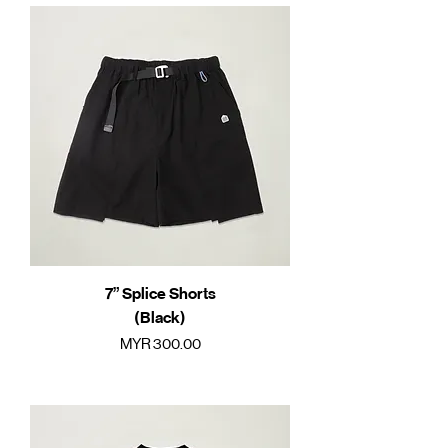
7” Splice Shorts
(Black)
價格
MYR 300.00