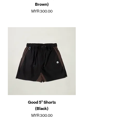
Brown)
價格
MYR 300.00
Good 5” Shorts
(Black)
價格
MYR 300.00