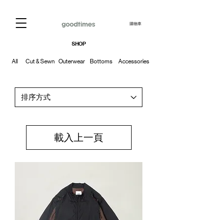
購物車
SHOP
All
Cut & Sewn
Outerwear
Bottoms
Accessories
載入上一頁