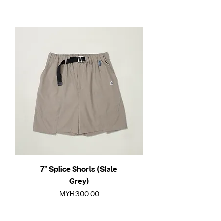
7” Splice Shorts (Slate
Grey)
價格
MYR 300.00